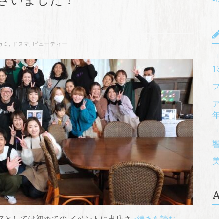
カミ
,
ドヌマ
,
ビューティー
A
チアとしては初めての イベントに出店さ
»続きを読む