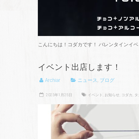
こんにちは！コダカです！ バレンタインイベ
イベント出店します！
Archiar
ニュース
,
ブログ
2023年1月25日
イベント
,
お知らせ
,
コダカ
,
タ