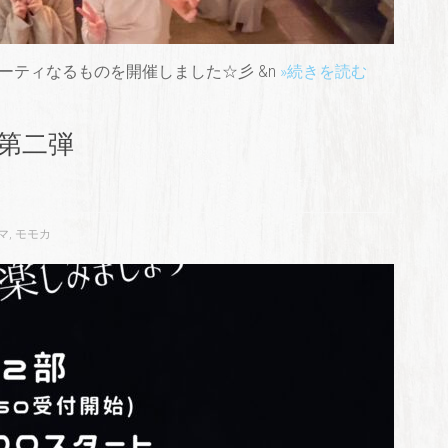
ーティなるものを開催しました☆彡 &n
»続きを読む
第二弾
マ
,
モモカ