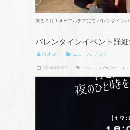
来る２月１４日アルチアにて バレンタインパ
バレンタインイベント詳細
Archiar
ニュース
,
ブログ
2023年1月28日
イベント
,
コダカ
,
タカミ
,
ドヌ