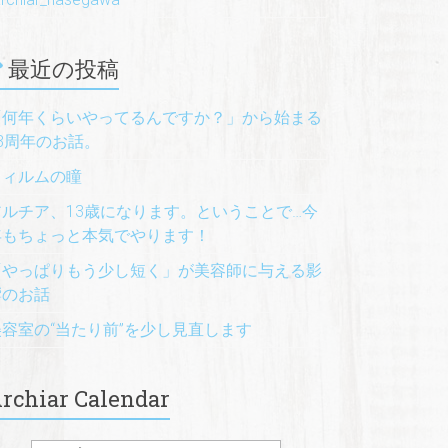
最近の投稿
「何年くらいやってるんですか？」から始まる
13周年のお話。
フィルムの瞳
アルチア、13歳になります。ということで…今
年もちょっと本気でやります！
「やっぱりもう少し短く」が美容師に与える影
響のお話
美容室の“当たり前”を少し見直します
rchiar Calendar