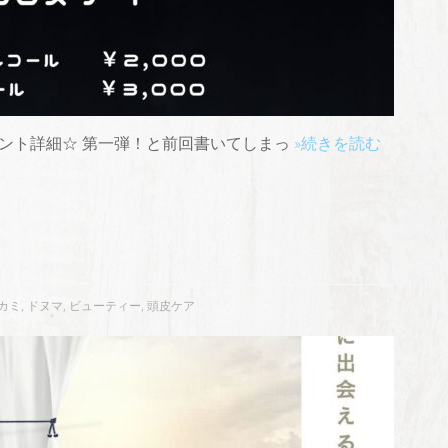
ント詳細☆ 第一弾！と前回書いてしまっ
»続きを読む
カミ
,
ドヌマ
,
ビューティー
,
頭皮ケア