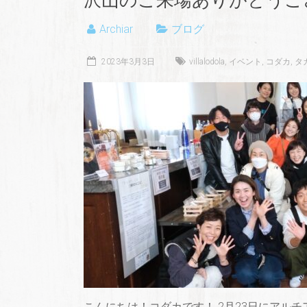
Archiar
ブログ
2023年3月3日
villalodola
,
イベント
,
コダカ
,
タ
こんにちは！コダカです！ 2月23日にアル