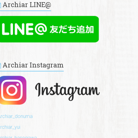
Archiar LINE@
Archiar Instagram
️Archiar_donuma
archiar_yui
️archiar_hasegawa