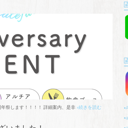
 周年祭します！！！！ 詳細案内、是非
»続きを読む
▪
▪️
ざいました！
▪